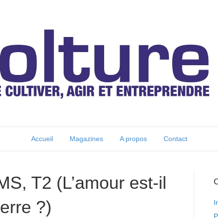
Accueil
Magazines
A propos
Contact
 T2 (L’amour est-il
C
uerre ?)
I
P