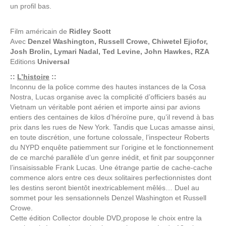
un profil bas.
Film américain de
Ridley Scott
Avec
Denzel Washington, Russell Crowe, Chiwetel Ejiofor,
Josh Brolin, Lymari Nadal, Ted Levine, John Hawkes, RZA
Editions
Universal
::
L’histoire
::
Inconnu de la police comme des hautes instances de la Cosa
Nostra, Lucas organise avec la complicité d’officiers basés au
Vietnam un véritable pont aérien et importe ainsi par avions
entiers des centaines de kilos d’héroïne pure, qu’il revend à bas
prix dans les rues de New York. Tandis que Lucas amasse ainsi,
en toute discrétion, une fortune colossale, l’inspecteur Roberts
du NYPD enquête patiemment sur l’origine et le fonctionnement
de ce marché parallèle d’un genre inédit, et finit par soupçonner
l’insaisissable Frank Lucas. Une étrange partie de cache-cache
commence alors entre ces deux solitaires perfectionnistes dont
les destins seront bientôt inextricablement mêlés… Duel au
sommet pour les sensationnels Denzel Washington et Russell
Crowe.
Cette édition Collector double DVD,propose le choix entre la