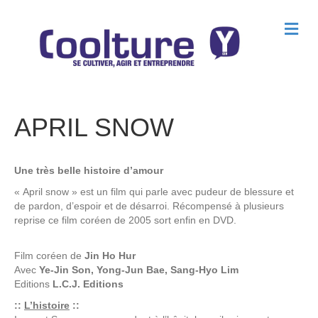
M
e
n
u
APRIL SNOW
Une très belle histoire d’amour
« April snow » est un film qui parle avec pudeur de blessure et
de pardon, d’espoir et de désarroi. Récompensé à plusieurs
reprise ce film coréen de 2005 sort enfin en DVD.
Film coréen de
Jin Ho Hur
Avec
Ye-Jin Son, Yong-Jun Bae, Sang-Hyo Lim
Editions
L.C.J. Editions
::
L’histoire
::