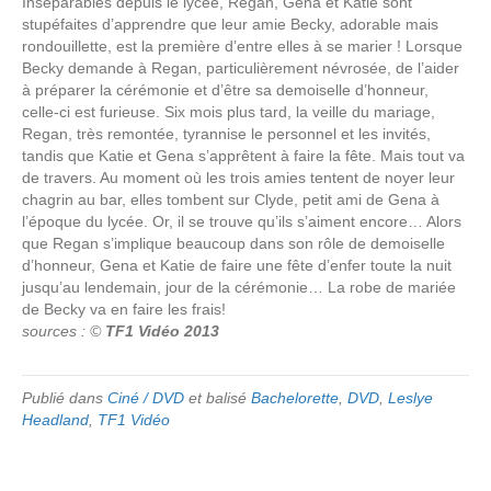
Inséparables depuis le lycée, Regan, Gena et Katie sont
stupéfaites d’apprendre que leur amie Becky, adorable mais
rondouillette, est la première d’entre elles à se marier ! Lorsque
Becky demande à Regan, particulièrement névrosée, de l’aider
à préparer la cérémonie et d’être sa demoiselle d’honneur,
celle-ci est furieuse. Six mois plus tard, la veille du mariage,
Regan, très remontée, tyrannise le personnel et les invités,
tandis que Katie et Gena s’apprêtent à faire la fête. Mais tout va
de travers. Au moment où les trois amies tentent de noyer leur
chagrin au bar, elles tombent sur Clyde, petit ami de Gena à
l’époque du lycée. Or, il se trouve qu’ils s’aiment encore… Alors
que Regan s’implique beaucoup dans son rôle de demoiselle
d’honneur, Gena et Katie de faire une fête d’enfer toute la nuit
jusqu’au lendemain, jour de la cérémonie… La robe de mariée
de Becky va en faire les frais!
sources : ©
TF1 Vidéo 2013
Publié dans
Ciné / DVD
et balisé
Bachelorette
,
DVD
,
Leslye
Headland
,
TF1 Vidéo