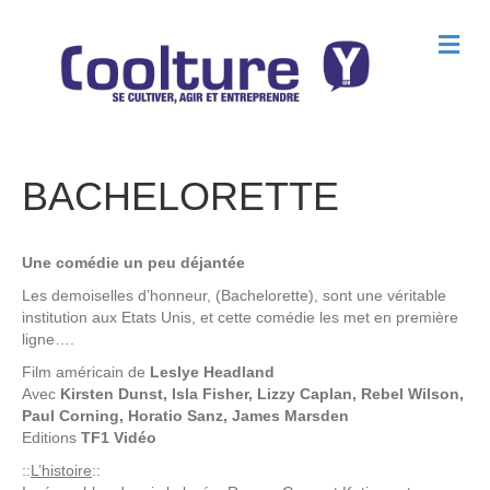
M
e
n
u
BACHELORETTE
Une comédie un peu déjantée
Les demoiselles d’honneur, (Bachelorette), sont une véritable
institution aux Etats Unis, et cette comédie les met en première
ligne….
Film américain de
Leslye Headland
Avec
Kirsten Dunst, Isla Fisher, Lizzy Caplan, Rebel Wilson,
Paul Corning, Horatio Sanz, James Marsden
Editions
TF1 Vidéo
::
L’histoire
::