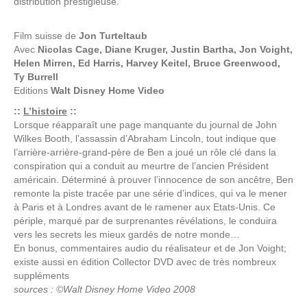
distribution prestigieuse.
Film suisse de
Jon Turteltaub
Avec
Nicolas Cage, Diane Kruger, Justin Bartha, Jon Voight,
Helen Mirren, Ed Harris, Harvey Keitel, Bruce Greenwood,
Ty Burrell
Editions
Walt Disney Home Video
::
L’histoire
::
Lorsque réapparaît une page manquante du journal de John
Wilkes Booth, l’assassin d’Abraham Lincoln, tout indique que
l’arrière-arrière-grand-père de Ben a joué un rôle clé dans la
conspiration qui a conduit au meurtre de l’ancien Président
américain. Déterminé à prouver l’innocence de son ancêtre, Ben
remonte la piste tracée par une série d’indices, qui va le mener
à Paris et à Londres avant de le ramener aux Etats-Unis. Ce
périple, marqué par de surprenantes révélations, le conduira
vers les secrets les mieux gardés de notre monde…
En bonus, commentaires audio du réalisateur et de Jon Voight;
existe aussi en édition Collector DVD avec de très nombreux
suppléments
sources : ©Walt Disney Home Video 2008