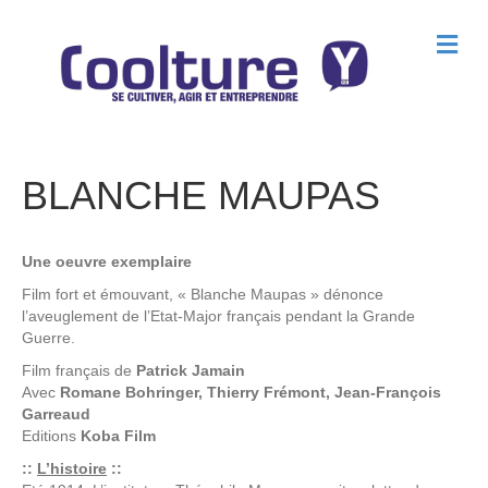
M
e
n
u
BLANCHE MAUPAS
Une oeuvre exemplaire
Film fort et émouvant, « Blanche Maupas » dénonce
l’aveuglement de l’Etat-Major français pendant la Grande
Guerre.
Film français de
Patrick Jamain
Avec
Romane Bohringer, Thierry Frémont, Jean-François
Garreaud
Editions
Koba Film
::
L’histoire
::