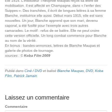
Eté 1914. L’instituteur Théophile Maupas reçoit sa lettre de
mobilisation. Il est affecté en Champagne, dans « l’enfer des
Suippes ». Des tranchées, il écrit de longues lettres à sa femme
Blanche, institutrice elle aussi. Début mars 1915, elle est sans
nouvelles. Un jour, Blanche apprend que son mari, devenu
caporal, a été fusillé pour l’exemple avec trois autres
camarades. Le motif : refus de se battre. Elle ne peut croire
cette version officielle. Un long combat commence pour Blanche
au nom de la vérité.
En bonus : bandes-annonces, lettres de Blanche Maupas et
galerie de photos de tournage.
sources : ©
Koba Film 2009
Publié dans
Ciné / DVD
et balisé
Blanche Maupas
,
DVD
,
Koba
Film
,
Patrick Jamain
Laissez un commentaire
Commentaire