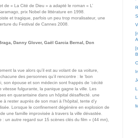
et de « La Cité de Dieu » a adapté le roman « L’
R
Saramago, prix Nobel de littérature en 1998.
S
iste et tragique, parfois un peu trop moralisateur, une
uverture du Festival de Cannes 2008.
[
A
Braga, Danny Glover, Gaël Garcia Bernal, Don
[
C
t la vue alors qu’il est au volant de sa voiture,
I
, chacune des personnes qu’il rencontre : le ‘bon
J
ui, son épouse et son médecin sont frappés de ‘cécité
 vitesse fulgurante, la panique gagne la ville. Les
L
ses en quarantaine dans un hôpital désaffecté. une
L
à rester auprès de son mari à l’hôpital, tente d’y
M
ilisée. Lorsque le confinement dégénère en explosion de
uide une famille improvisée à travers la ville dévastée.
 : un autre regard sur 15 scènes clés du film » (44 mn),