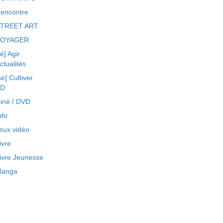
encontre
TREET ART
VOYAGER
ré] Agir
ctualités
se] Cultiver
BD
iné / DVD
nfo
eux vidéo
ivre
ivre Jeunesse
anga