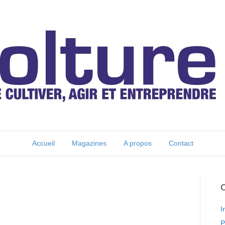
Accueil
Magazines
A propos
Contact
C
I
P