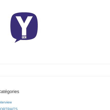
atégories
nterview
ORTRAITS