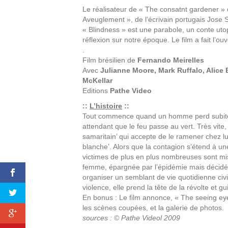
Le réalisateur de « The consatnt gardener » 
Aveuglement », de l’écrivain portugais Jose 
« Blindness » est une parabole, un conte utop
réflexion sur notre époque. Le film a fait l’o
.
Film brésilien de
Fernando Meirelles
Avec
Julianne Moore, Mark Ruffalo, Alice 
McKellar
Editions
Pathe Video
::
L’histoire
::
Tout commence quand un homme perd subitemen
attendant que le feu passe au vert. Très vite
samaritain’ qui accepte de le ramener chez l
blanche’. Alors que la contagion s’étend à une
victimes de plus en plus nombreuses sont mi
femme, épargnée par l’épidémie mais décidée 
organiser un semblant de vie quotidienne civ
violence, elle prend la tête de la révolte et g
En bonus : Le film annonce, « The seeing eye
les scènes coupées, et la galerie de photos.
sources : © Pathe Videol 2009