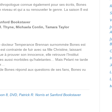
nthropologue connue également pour ses écrits, Bones
R
on niveau et qui a su renouveler le genre. La saison 8 est
S
Sanford Bookstaver
J. Thyne, Michaela Conlin, Tamara Taylor
[
A
[
 le docteur Temperance Brennan surnommée Bones est
t contrainte de fuir avec sa fille Christine, laissant
C
 à prouver son innocence, elle retrouve l’Institut
I
es aussi morbides qu’haletantes… Mais Pelant ne tarde
er…
J
pe de Bones répond aux questions de ses fans, Bones vu
L
L
M
son 8
,
DVD
,
Patrick R. Norris et Sanford Bookstaver