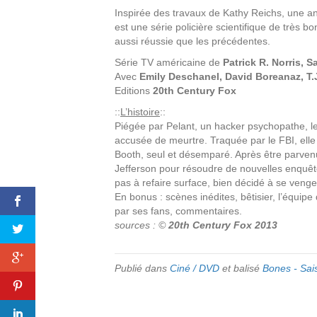
Inspirée des travaux de Kathy Reichs, une a
est une série policière scientifique de très b
aussi réussie que les précédentes.
Série TV américaine de
Patrick R. Norris, 
Avec
Emily Deschanel, David Boreanaz, T.
Editions
20th Century Fox
::
L’histoire
::
Piégée par Pelant, un hacker psychopathe,
accusée de meurtre. Traquée par le FBI, elle es
Booth, seul et désemparé. Après être parvenue
Jefferson pour résoudre de nouvelles enquêt
pas à refaire surface, bien décidé à se veng
En bonus : scènes inédites, bêtisier, l’équi
par ses fans, commentaires.
sources : ©
20th Century Fox 2013
Publié dans
Ciné / DVD
et balisé
Bones - Sai