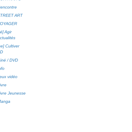
encontre
TREET ART
VOYAGER
ré] Agir
ctualités
se] Cultiver
BD
iné / DVD
nfo
eux vidéo
ivre
ivre Jeunesse
anga