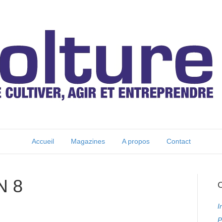
Accueil
Magazines
A propos
Contact
N 8
C
I
P