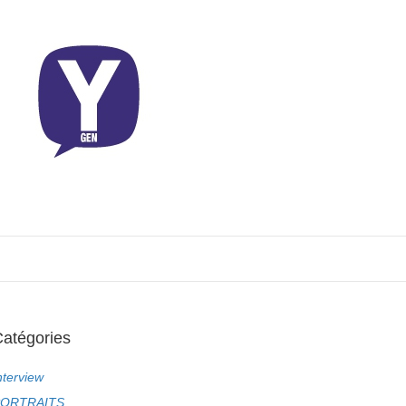
atégories
nterview
ORTRAITS