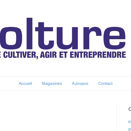
Accueil
Magazines
A propos
Contact
C
I
P