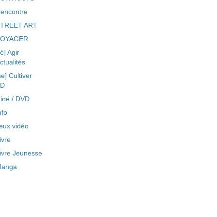
encontre
TREET ART
VOYAGER
ré] Agir
ctualités
se] Cultiver
BD
iné / DVD
nfo
eux vidéo
ivre
ivre Jeunesse
anga