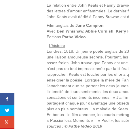
La relation entre John Keats et Fanny Brawne,
des lettres d’amour enflammées. Le dernier f
John Keats avait dédié à Fanny Brawne est d
Film anglais de
Jane Campion
Avec
Ben Whishaw, Abbie Cornish, Kerry 
Editions
Pathe Video
::
L’histoire
::
Londres, 1818. Un jeune poète anglais de 2
une liaison amoureuse secrète. Pourtant, les
assez froids. John trouve que Fanny est une j
n’est pas du tout impressionnée par la littéra
rapprocher. Keats est touché par les efforts q
enseigner la poésie. Lorsque la mère de Fann
l’attachement que se portent les deux jeunes g
l’intensité de leurs sentiments, les deux amo
sensations et sentiments inconnus. » J’ai l’i
partagent chaque jour davantage une obséda
plus en plus nombreux. La maladie de Keats
En bonus : le film annonce, les courts-métra
« Passionless Moments » – « Peel », les scèn
sources : ©
Pathe Video 2010