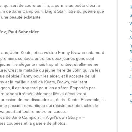
 qui sert de cadre au film, a permis au poète d’écrire
R
ilm de Jane Campion, « Bright Star”, titre du poème que
S
’une beauté éclatante
Fox, Paul Schneider
[
A
[
3 ans, John Keats, et sa voisine Fanny Brawne entament
 premiers contacts entre les deux jeunes gens sont
C
eune fille élégante mais trop effrontée, et elle-même
I
ture. C’est la maladie du jeune frère de John qui va les
ue déploie Fanny pour les aider, et il accepte de lui
J
y et le meilleur ami de Keats, Brown, réalisent
L
ens, il est trop tard pour les arrêter. Emportés par
L
ureux sont irrémédiablement liés et découvrent
mpression de me dissoudre « , écrira Keats. Ensemble, ils
M
nte passion romantique qui résiste aux obstacles de
 va pourtant tout remettre en cause…
ges de Jane Campion : « A girl’s own Story » –
es coupées et la galerie de photos.