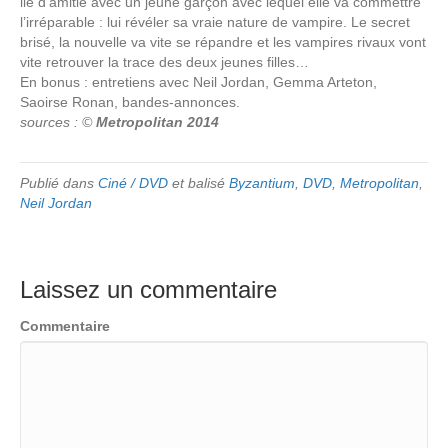
lie d’amitié avec un jeune garçon avec lequel elle va commettre
l’irréparable : lui révéler sa vraie nature de vampire. Le secret
brisé, la nouvelle va vite se répandre et les vampires rivaux vont
vite retrouver la trace des deux jeunes filles…
En bonus : entretiens avec Neil Jordan, Gemma Arteton,
Saoirse Ronan, bandes-annonces.
sources : ©
Metropolitan 2014
Publié dans
Ciné / DVD
et balisé
Byzantium
,
DVD
,
Metropolitan
,
Neil Jordan
Laissez un commentaire
Commentaire