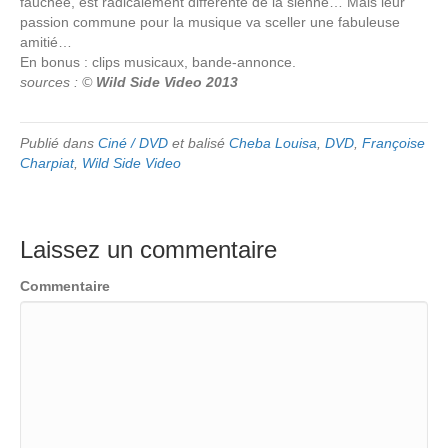
fauchée, est radicalement différente de la sienne… Mais leur
passion commune pour la musique va sceller une fabuleuse
amitié…
En bonus : clips musicaux, bande-annonce.
sources : ©
Wild Side Video 2013
Publié dans
Ciné / DVD
et balisé
Cheba Louisa
,
DVD
,
Françoise
Charpiat
,
Wild Side Video
Laissez un commentaire
Commentaire