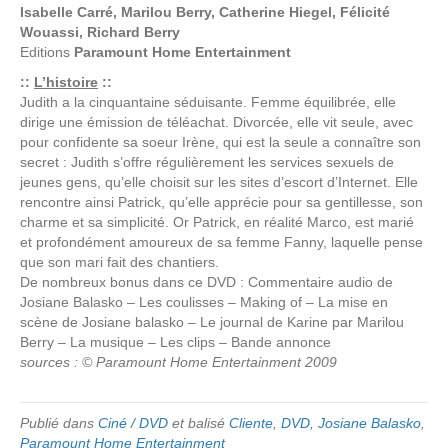
Isabelle Carré, Marilou Berry, Catherine Hiegel, Félicité
Wouassi, Richard Berry
Editions
Paramount Home Entertainment
::
L’histoire
::
Judith a la cinquantaine séduisante. Femme équilibrée, elle
dirige une émission de téléachat. Divorcée, elle vit seule, avec
pour confidente sa soeur Irène, qui est la seule a connaître son
secret : Judith s’offre régulièrement les services sexuels de
jeunes gens, qu’elle choisit sur les sites d’escort d’Internet. Elle
rencontre ainsi Patrick, qu’elle apprécie pour sa gentillesse, son
charme et sa simplicité. Or Patrick, en réalité Marco, est marié
et profondément amoureux de sa femme Fanny, laquelle pense
que son mari fait des chantiers.
De nombreux bonus dans ce DVD : Commentaire audio de
Josiane Balasko – Les coulisses – Making of – La mise en
scène de Josiane balasko – Le journal de Karine par Marilou
Berry – La musique – Les clips – Bande annonce
sources : © Paramount Home Entertainment 2009
Publié dans
Ciné / DVD
et balisé
Cliente
,
DVD
,
Josiane Balasko
,
Paramount Home Entertainment