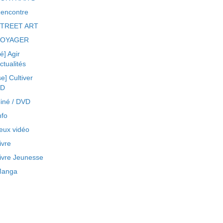
encontre
TREET ART
VOYAGER
ré] Agir
ctualités
se] Cultiver
BD
iné / DVD
nfo
eux vidéo
ivre
ivre Jeunesse
anga