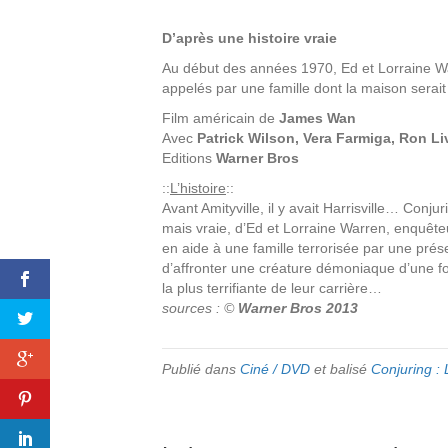
D’après une histoire vraie
Au début des années 1970, Ed et Lorraine W
appelés par une famille dont la maison serait h
Film américain de
James Wan
Avec
Patrick Wilson, Vera Farmiga, Ron Liv
Editions
Warner Bros
::
L’histoire
::
Avant Amityville, il y avait Harrisville… Conjur
mais vraie, d’Ed et Lorraine Warren, enquêt
en aide à une famille terrorisée par une pré
d’affronter une créature démoniaque d’une for
la plus terrifiante de leur carrière…
sources : ©
Warner Bros 2013
Publié dans
Ciné / DVD
et balisé
Conjuring :