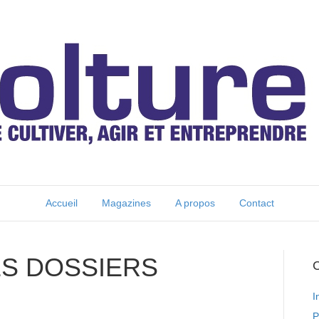
Accueil
Magazines
A propos
Contact
ES DOSSIERS
C
I
P