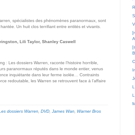
R
S
arren, spécialistes des phénomènes paranormaux, sont
antée. Un huit clos terrifiant entre entités et vivants.
[
A
ingston, Lili Taylor, Shanley Caswell
[
C
ing : Les dossiers Warren, raconte l’histoire horrible,
eurs paranormaux réputés dans le monde entier, venus
I
sence inquiétante dans leur ferme isolée… Contraints
J
ce redoutable, les Warren se retrouvent face à l’affaire
L
L
M
 Les dossiers Warren
,
DVD
,
James Wan
,
Warner Bros