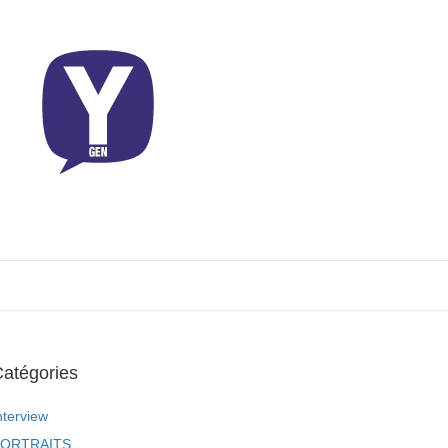
atégories
nterview
ORTRAITS