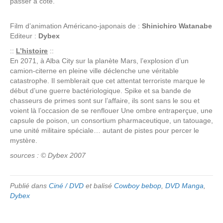
passer à côté.
Film d’animation Américano-japonais de :
Shinichiro Watanabe
Editeur :
Dybex
::
L’histoire
::
En 2071, à Alba City sur la planète Mars, l’explosion d’un
camion-citerne en pleine ville déclenche une véritable
catastrophe. Il semblerait que cet attentat terroriste marque le
début d’une guerre bactériologique. Spike et sa bande de
chasseurs de primes sont sur l’affaire, ils sont sans le sou et
voient là l’occasion de se renflouer Une ombre entraperçue, une
capsule de poison, un consortium pharmaceutique, un tatouage,
une unité militaire spéciale… autant de pistes pour percer le
mystère.
sources : © Dybex 2007
Publié dans
Ciné / DVD
et balisé
Cowboy bebop
,
DVD Manga
,
Dybex