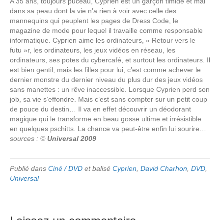
A 35 ans, toujours puceau, Cyprien est un garçon timide et mal
dans sa peau dont la vie n’a rien à voir avec celle des
mannequins qui peuplent les pages de Dress Code, le
magazine de mode pour lequel il travaille comme responsable
informatique. Cyprien aime les ordinateurs, « Retour vers le
futu »r, les ordinateurs, les jeux vidéos en réseau, les
ordinateurs, ses potes du cybercafé, et surtout les ordinateurs. Il
est bien gentil, mais les filles pour lui, c’est comme achever le
dernier monstre du dernier niveau du plus dur des jeux vidéos
sans manettes : un rêve inaccessible. Lorsque Cyprien perd son
job, sa vie s’effondre. Mais c’est sans compter sur un petit coup
de pouce du destin… Il va en effet découvrir un déodorant
magique qui le transforme en beau gosse ultime et irrésistible
en quelques pschitts. La chance va peut-être enfin lui sourire…
sources : ©
Universal 2009
Publié dans
Ciné / DVD
et balisé
Cyprien
,
David Charhon
,
DVD
,
Universal