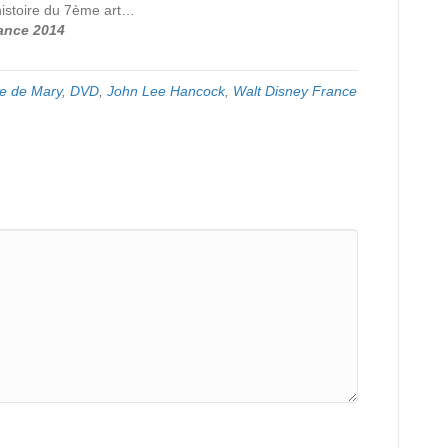
l’histoire du 7ème art…
ance 2014
e de Mary
,
DVD
,
John Lee Hancock
,
Walt Disney France