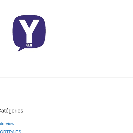
atégories
nterview
ORTRAITS