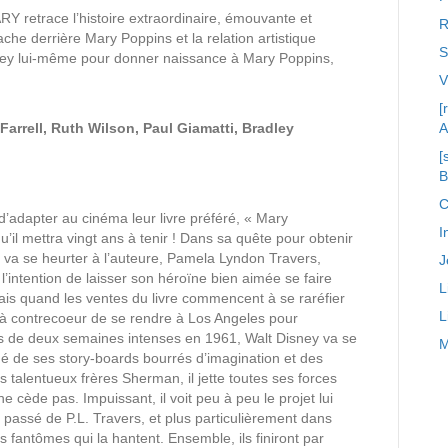
 retrace l’histoire extraordinaire, émouvante et
R
che derrière Mary Poppins et la relation artistique
S
sney lui-même pour donner naissance à Mary Poppins,
[
rell, Ruth Wilson, Paul Giamatti, Bradley
A
[
C
 d’adapter au cinéma leur livre préféré, « Mary
I
’il mettra vingt ans à tenir ! Dans sa quête pour obtenir
y va se heurter à l’auteure, Pamela Lyndon Travers,
J
l’intention de laisser son héroïne bien aimée se faire
L
s quand les ventes du livre commencent à se raréfier
L
e à contrecoeur de se rendre à Los Angeles pour
 de deux semaines intenses en 1961, Walt Disney va se
M
 de ses story-boards bourrés d’imagination et des
 talentueux frères Sherman, il jette toutes ses forces
 cède pas. Impuissant, il voit peu à peu le projet lui
passé de P.L. Travers, et plus particulièrement dans
es fantômes qui la hantent. Ensemble, ils finiront par