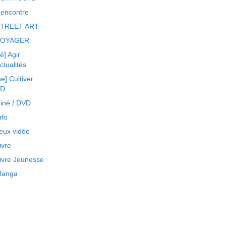
encontre
TREET ART
VOYAGER
ré] Agir
ctualités
se] Cultiver
BD
iné / DVD
nfo
eux vidéo
ivre
ivre Jeunesse
anga