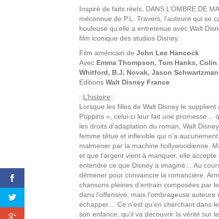
Inspiré de faits réels, DANS L’OMBRE DE MARY
méconnue de P.L. Travers, l’auteure qui se ca
houleuse qu’elle a entretenue avec Walt Di
film iconique des studios Disney.
Film américain de
John Lee Hancock
Avec
Emma Thompson, Tom Hanks, Colin Far
Whitford, B.J. Novak, Jason Schwartzman
Editions
Walt Disney France
::
L’histoire
::
Lorsque les filles de Walt Disney le supplient
Poppins », celui-ci leur fait une promesse… qu
les droits d’adaptation du roman, Walt Disne
femme têtue et inflexible qui n’a aucunement 
malmener par la machine hollywoodienne. Mai
et que l’argent vient à manquer, elle accept
entendre ce que Disney a imaginé… Au cours
démener pour convaincre la romancière. Armé
chansons pleines d’entrain composées par les
dans l’offensive, mais l’ombrageuse auteure ne
échapper… Ce n’est qu’en cherchant dans le 
son enfance, qu’il va découvrir la vérité sur l