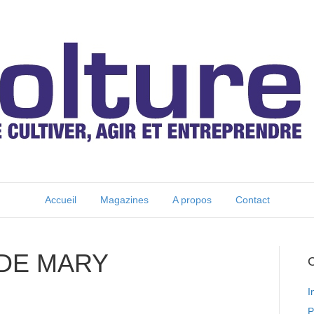
Accueil
Magazines
A propos
Contact
 DE MARY
C
I
P