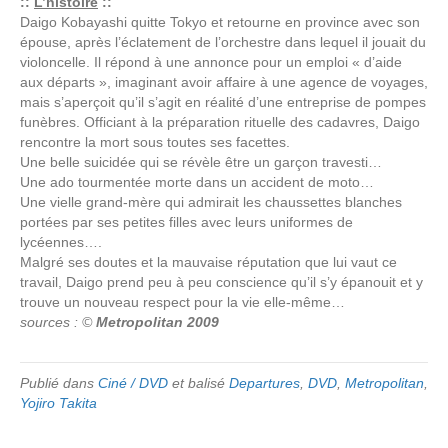
::
L’histoire
::
Daigo Kobayashi quitte Tokyo et retourne en province avec son
épouse, après l’éclatement de l’orchestre dans lequel il jouait du
violoncelle. Il répond à une annonce pour un emploi « d’aide
aux départs », imaginant avoir affaire à une agence de voyages,
mais s’aperçoit qu’il s’agit en réalité d’une entreprise de pompes
funèbres. Officiant à la préparation rituelle des cadavres, Daigo
rencontre la mort sous toutes ses facettes.
Une belle suicidée qui se révèle être un garçon travesti…
Une ado tourmentée morte dans un accident de moto…
Une vielle grand-mère qui admirait les chaussettes blanches
portées par ses petites filles avec leurs uniformes de
lycéennes….
Malgré ses doutes et la mauvaise réputation que lui vaut ce
travail, Daigo prend peu à peu conscience qu’il s’y épanouit et y
trouve un nouveau respect pour la vie elle-même…
sources : ©
Metropolitan 2009
Publié dans
Ciné / DVD
et balisé
Departures
,
DVD
,
Metropolitan
,
Yojiro Takita