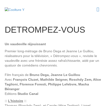
M
e
n
u
DETROMPEZ-VOUS
Un vaudeville réjouissant
Premier long-métrage de Bruno Dega et Jeanne Le Guillou,
réalisateurs pour la télévision, « Détrompez-vous », revisite le
vaudeville avec une frénésie assez rafraîchissante, aidé par un
quatuor de comédiens chevronnés.
Film français de
Bruno Dega, Jeanne Le Guillou
Avec
François Cluzet, Mathilde Seigner, Roschdy Zem, Alice
Taglioni, Florence Foresti, Philippe Lefebvre, Macha
Béranger
Editions
Studio Canal
::
L’histoire
::
Thomas (Roschdy Zem), et Carole (Alice Taglioni), Lionel