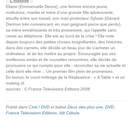
::
L’histoire
::
Eliane (Emmanuelle Devos), une femme encore jeune,
institutrice, mariée et mère d’une grande fille adolescente,
étouffe entre son travail, son mari protecteur Sylvain (Gérard
Darmon très convaincant, en mari geignard parce que perdu),
sa mère envahissante et très possessive, qui l’appelle sans
cesse au téléphone. Elle est au bord de la crise ! Elle note
depuis toujours des petites choses insignifiantes, des histoires,
dans des carnets, elle décide un beau jour de s’acheter un
ordinateur, et de les mettre au propre. Encouragée par ses
meilleures amies et de nouvelles rencontres, elle décide de
poursuivre ce qui compte pour elle : réconcilier sa vie actuelle et
celle dont elle rêve… Un premier film plein de promesses.
En bonus, le court-métrage de la Réalisatrice : « A Table » et un
making of.
sources : © France Televisions Editions 2008
Publié dans
Ciné / DVD
et balisé
Deux vies plus une
,
DVD
,
France Televisions Editions
,
Idit Cébula