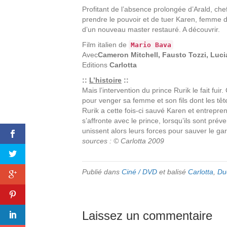
Profitant de l’absence prolongée d’Arald, chef
prendre le pouvoir et de tuer Karen, femme d’
d’un nouveau master restauré. A découvrir.
Film italien de
Mario Bava
Avec
Cameron Mitchell, Fausto Tozzi, Luci
Editions
Carlotta
::
L’histoire
::
Mais l’intervention du prince Rurik le fait fuir
pour venger sa femme et son fils dont les têt
Rurik a cette fois-ci sauvé Karen et entrepr
s’affronte avec le prince, lorsqu’ils sont pr
unissent alors leurs forces pour sauver le ga
sources : © Carlotta 2009
Publié dans
Ciné / DVD
et balisé
Carlotta
,
Du
Laissez un commentaire