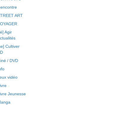
encontre
TREET ART
VOYAGER
ré] Agir
ctualités
se] Cultiver
BD
iné / DVD
nfo
eux vidéo
ivre
ivre Jeunesse
anga