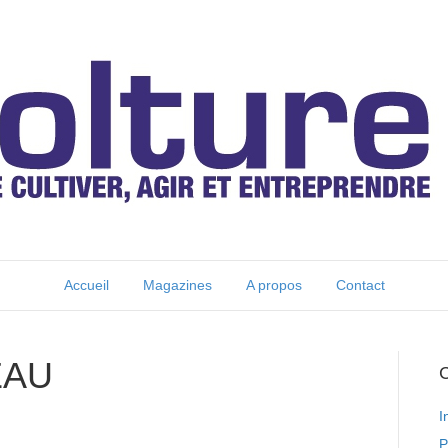
Accueil
Magazines
A propos
Contact
EAU
C
I
P