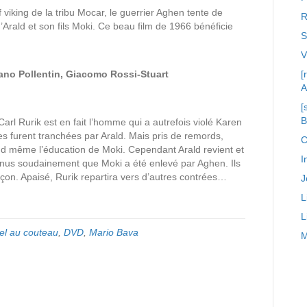
 viking de la tribu Mocar, le guerrier Aghen tente de
R
Arald et son fils Moki. Ce beau film de 1966 bénéficie
S
ano Pollentin, Giacomo Rossi-Stuart
[
A
[
. Carl Rurik est en fait l’homme qui a autrefois violé Karen
es furent tranchées par Arald. Mais pris de remords,
C
end même l’éducation de Moki. Cependant Arald revient et
I
évenus soudainement que Moki a été enlevé par Aghen. Ils
rçon. Apaisé, Rurik repartira vers d’autres contrées…
J
L
L
el au couteau
,
DVD
,
Mario Bava
M