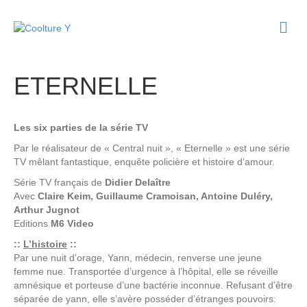
M
e
n
u
ETERNELLE
Les six parties de la série TV
Par le réalisateur de « Central nuit », « Eternelle » est une série
TV mêlant fantastique, enquête policière et histoire d’amour.
Série TV français de
Didier Delaître
Avec
Claire Keim, Guillaume Cramoisan, Antoine Duléry,
Arthur Jugnot
Editions
M6 Video
::
L’histoire
::
Par une nuit d’orage, Yann, médecin, renverse une jeune
femme nue. Transportée d’urgence à l’hôpital, elle se réveille
amnésique et porteuse d’une bactérie inconnue. Refusant d’être
séparée de yann, elle s’avère posséder d’étranges pouvoirs: