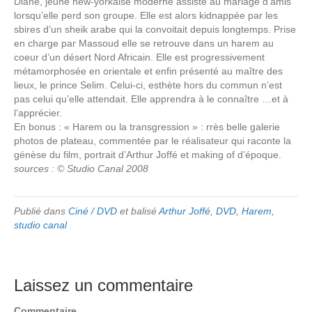
Diane, jeune new-yorkaise moderne assiste au mariage d’amis
lorsqu’elle perd son groupe. Elle est alors kidnappée par les
sbires d’un sheik arabe qui la convoitait depuis longtemps. Prise
en charge par Massoud elle se retrouve dans un harem au
coeur d’un désert Nord Africain. Elle est progressivement
métamorphosée en orientale et enfin présenté au maître des
lieux, le prince Selim. Celui-ci, esthète hors du commun n’est
pas celui qu’elle attendait. Elle apprendra à le connaître …et à
l’apprécier.
En bonus : « Harem ou la transgression » : rrès belle galerie
photos de plateau, commentée par le réalisateur qui raconte la
génèse du film, portrait d’Arthur Joffé et making of d’époque.
sources : © Studio Canal 2008
Publié dans
Ciné / DVD
et balisé
Arthur Joffé
,
DVD
,
Harem
,
studio canal
Laissez un commentaire
Commentaire