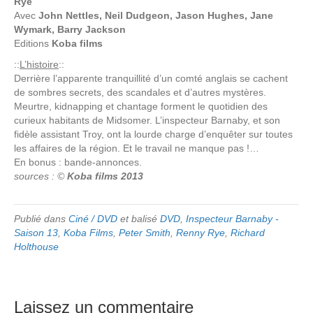
Rye
Avec
John Nettles, Neil Dudgeon, Jason Hughes, Jane
Wymark, Barry Jackson
Editions
Koba films
::
L’histoire
::
Derrière l’apparente tranquillité d’un comté anglais se cachent
de sombres secrets, des scandales et d’autres mystères.
Meurtre, kidnapping et chantage forment le quotidien des
curieux habitants de Midsomer. L’inspecteur Barnaby, et son
fidèle assistant Troy, ont la lourde charge d’enquêter sur toutes
les affaires de la région. Et le travail ne manque pas !…
En bonus : bande-annonces.
sources : ©
Koba films 2013
Publié dans
Ciné / DVD
et balisé
DVD
,
Inspecteur Barnaby -
Saison 13
,
Koba Films
,
Peter Smith
,
Renny Rye
,
Richard
Holthouse
Laissez un commentaire