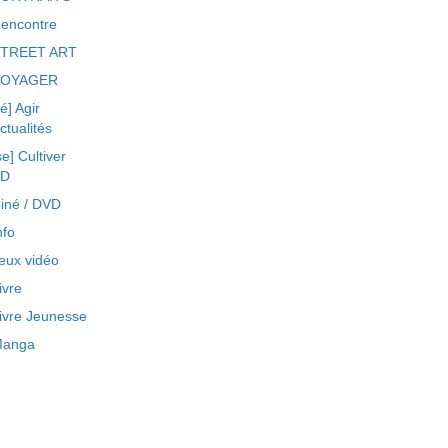
encontre
TREET ART
VOYAGER
ré] Agir
ctualités
se] Cultiver
BD
iné / DVD
nfo
eux vidéo
ivre
ivre Jeunesse
anga