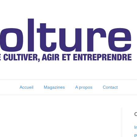
Accueil
Magazines
A propos
Contact
C
I
P