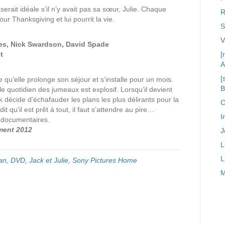
 serait idéale s’il n’y avait pas sa sœur, Julie. Chaque
R
 Thanksgiving et lui pourrit la vie.
S
mes, Nick Swardson, David Spade
t
[
A
[
e qu’elle prolonge son séjour et s’installe pour un mois.
le quotidien des jumeaux est explosif. Lorsqu’il devient
k décide d’échafauder les plans les plus délirants pour la
C
t qu’il est prêt à tout, il faut s’attendre au pire…
I
, documentaires.
ment 2012
J
L
L
an
,
DVD
,
Jack et Julie
,
Sony Pictures Home
M