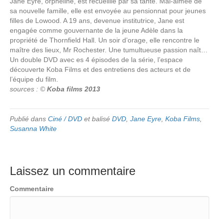
Jane Eyre, orpheline, est recueillie par sa tante. Mal-aimée de
sa nouvelle famille, elle est envoyée au pensionnat pour jeunes
filles de Lowood. A 19 ans, devenue institutrice, Jane est
engagée comme gouvernante de la jeune Adèle dans la
propriété de Thornfield Hall. Un soir d’orage, elle rencontre le
maître des lieux, Mr Rochester. Une tumultueuse passion naît…
Un double DVD avec es 4 épisodes de la série, l’espace
découverte Koba Films et des entretiens des acteurs et de
l’équipe du film.
sources : ©
Koba films 2013
Publié dans
Ciné / DVD
et balisé
DVD
,
Jane Eyre
,
Koba Films
,
Susanna White
Laissez un commentaire
Commentaire