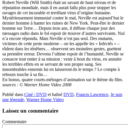
Robert Neville (Will Smith) était un savant de haut niveau et de
réputation mondiale, mais il en aurait fallu plus pour stopper les
ravages de cet incurable et terrifiant virus d’origine humaine.
Mystérieusement immunisé contre le mal, Neville est aujourd’hui le
dernier homme à hanter les ruines de New York. Peut-être le dernier
homme sur Terre… Depuis trois ans, il diffuse chaque jour des
messages radio dans le fol espoir de trouver d’autres survivants. Nul
n’a encore répondu. Mais Neville n’est pas seul. Des mutants,
victimes de cette peste moderne – on les appelle les « Infectés » –
rôdent dans les ténèbres… observent ses moindres gestes, guettent
sa première erreur. Devenu l’ultime espoir de l’humanité, Neville se
consacre tout entier à sa mission : venir à bout du virus, en annuler
les terribles effets en se servant de son propre sang. Ses
innombrables ennemis lui en laisseront-ils le temps ? Le compte à
rebours touche à sa fin…
En bonus, quatre courts-métrages d’animation sur le thème du film.
sources : © Warner Home Video 2008
Publié dans
Ciné / DVD
et balisé
DVD
,
Francis Lawrence
,
Je suis
une légende
,
Warner Home Video
Laissez un commentaire
Commentaire