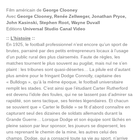
Film américain de
George Clooney
Avec
George Clooney, Renée Zellweger, Jonathan Pryce,
John Kasinski, Stephen Root, Wayne Duvall
Editions
Universal Studio Canal Video
::
L’histoire
::
En 1925, le football professionnel n’est encore qu’un sport de
brutes, parrainé par des petits entrepreneurs locaux à l’usage
d’un public rural des plus clairsemés. Faute de règles, les
matches tournent le plus souvent au pugilat, mais nul ne s’en
plaint : les tribunes sont quasi-désertes… La pilule est d’autant
plus amère pour le fringant Dodge Connolly, capitaine des
« Bulldogs », qu’à la même époque, le football universitaire
remplit les stades. C’est ainsi que l’étudiant Carter Rutherford
est devenu l’idole des foules, qui ne se lassent pas d’admirer sa
rapidité, son sens tactique, ses feintes légendaires. Et chacun
se souvient que « Carter le Bolide » se fit d’abord connaître en
capturant seul des dizaines de soldats allemands durant la
Grande Guerre… Lorsque Dodge et son équipe sont lâchés en
pleine saison par leur sponsor, les joueurs se dispersent, les
uns reprenant le chemin de la mine, les autres celui des
champs. Dodge, qui a consacré toute sa vie au sport, n’arrive