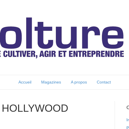
Accueil
Magazines
A propos
Contact
 A HOLLYWOOD
C
I
P