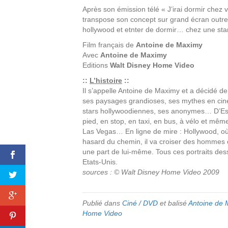
Après son émission télé « J’irai dormir chez
transpose son concept sur grand écran outre-at
hollywood et etnter de dormir… chez une star
Film français de
Antoine de Maximy
Avec
Antoine de Maximy
Editions
Walt Disney Home Video
::
L’histoire
::
Il s’appelle Antoine de Maximy et a décidé de
ses paysages grandioses, ses mythes en ci
stars hollywoodiennes, ses anonymes… D’Est 
pied, en stop, en taxi, en bus, à vélo et mê
Las Vegas… En ligne de mire : Hollywood, où il
hasard du chemin, il va croiser des hommes
une part de lui-même. Tous ces portraits des
Etats-Unis.
sources : © Walt Disney Home Video 2009
Publié dans
Ciné / DVD
et balisé
Antoine de 
Home Video