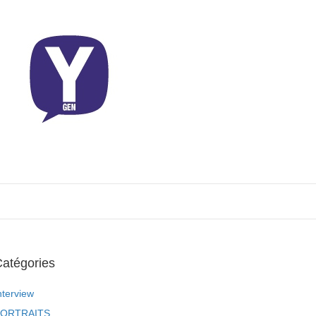
atégories
nterview
ORTRAITS