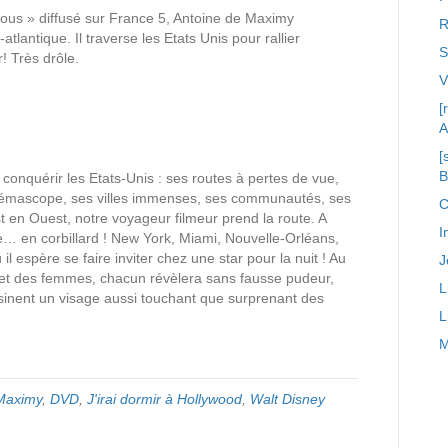
 vous » diffusé sur France 5, Antoine de Maximy
R
lantique. Il traverse les Etats Unis pour rallier
S
! Très drôle.
[
A
[
 conquérir les Etats-Unis : ses routes à pertes de vue,
némascope, ses villes immenses, ses communautés, ses
C
en Ouest, notre voyageur filmeur prend la route. A
I
me… en corbillard ! New York, Miami, Nouvelle-Orléans,
 espère se faire inviter chez une star pour la nuit ! Au
J
 et des femmes, chacun révèlera sans fausse pudeur,
L
sinent un visage aussi touchant que surprenant des
L
M
Maximy
,
DVD
,
J'irai dormir à Hollywood
,
Walt Disney