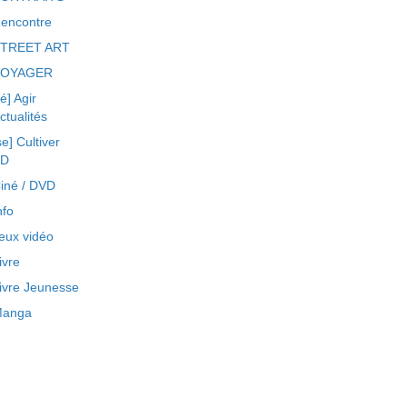
encontre
TREET ART
VOYAGER
ré] Agir
ctualités
se] Cultiver
BD
iné / DVD
nfo
eux vidéo
ivre
ivre Jeunesse
anga