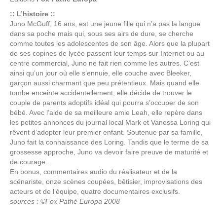
::
L’histoire
::
Juno McGuff, 16 ans, est une jeune fille qui n’a pas la langue
dans sa poche mais qui, sous ses airs de dure, se cherche
comme toutes les adolescentes de son âge. Alors que la plupart
de ses copines de lycée passent leur temps sur Internet ou au
centre commercial, Juno ne fait rien comme les autres. C’est
ainsi qu’un jour où elle s’ennuie, elle couche avec Bleeker,
garçon aussi charmant que peu prétentieux. Mais quand elle
tombe enceinte accidentellement, elle décide de trouver le
couple de parents adoptifs idéal qui pourra s’occuper de son
bébé. Avec l’aide de sa meilleure amie Leah, elle repère dans
les petites annonces du journal local Mark et Vanessa Loring qui
rêvent d’adopter leur premier enfant. Soutenue par sa famille,
Juno fait la connaissance des Loring. Tandis que le terme de sa
grossesse approche, Juno va devoir faire preuve de maturité et
de courage…
En bonus, commentaires audio du réalisateur et de la
scénariste, onze scènes coupées, bêtisier, improvisations des
acteurs et de l’équipe, quatre documentaires exclusifs.
sources : ©Fox Pathé Europa 2008