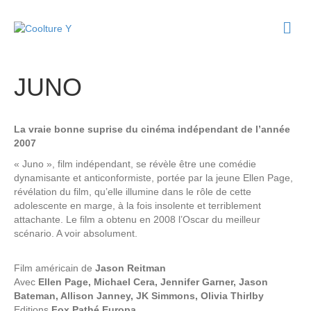
M
e
n
u
JUNO
La vraie bonne suprise du cinéma indépendant de l’année
2007
« Juno », film indépendant, se révèle être une comédie
dynamisante et anticonformiste, portée par la jeune Ellen Page,
révélation du film, qu’elle illumine dans le rôle de cette
adolescente en marge, à la fois insolente et terriblement
attachante. Le film a obtenu en 2008 l’Oscar du meilleur
scénario. A voir absolument.
Film américain de
Jason Reitman
Avec
Ellen Page, Michael Cera, Jennifer Garner, Jason
Bateman, Allison Janney, JK Simmons, Olivia Thirlby
Editions
Fox Pathé Europa