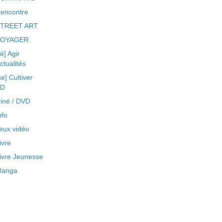
encontre
TREET ART
VOYAGER
ré] Agir
ctualités
se] Cultiver
BD
iné / DVD
nfo
eux vidéo
ivre
ivre Jeunesse
anga