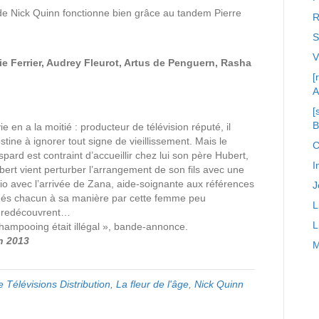
 de Nick Quinn fonctionne bien grâce au tandem Pierre
R
S
ulie Ferrier, Audrey Fleurot, Artus de Penguern, Rasha
[
A
[
 en a la moitié : producteur de télévision réputé, il
ine à ignorer tout signe de vieillissement. Mais le
C
ard est contraint d’accueillir chez lui son père Hubert,
I
ert vient perturber l’arrangement de son fils avec une
rio avec l’arrivée de Zana, aide-soignante aux références
J
inés chacun à sa manière par cette femme peu
L
se redécouvrent…
L
 shampooing était illégal », bande-annonce.
n 2013
M
 Télévisions Distribution
,
La fleur de l'âge
,
Nick Quinn