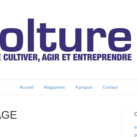
Accueil
Magazines
A propos
Contact
ÂGE
C
I
P