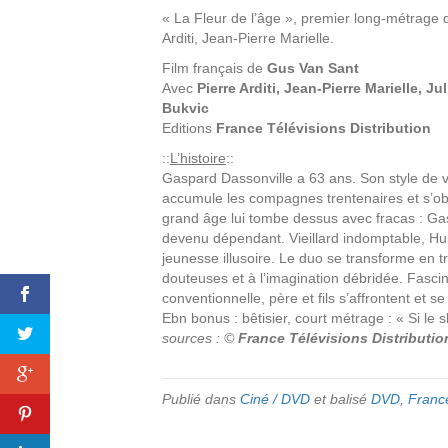
« La Fleur de l’âge », premier long-métrage
Arditi, Jean-Pierre Marielle.
Film français de
Gus Van Sant
Avec
Pierre Arditi, Jean-Pierre Marielle, J
Bukvic
Editions
France Télévisions Distribution
::
L’histoire
::
Gaspard Dassonville a 63 ans. Son style de vie
accumule les compagnes trentenaires et s’obst
grand âge lui tombe dessus avec fracas : Gasp
devenu dépendant. Vieillard indomptable, Hub
jeunesse illusoire. Le duo se transforme en t
douteuses et à l’imagination débridée. Fasc
conventionnelle, père et fils s’affrontent et 
Ebn bonus : bêtisier, court métrage : « Si le
sources : ©
France Télévisions Distributio
Publié dans
Ciné / DVD
et balisé
DVD
,
France