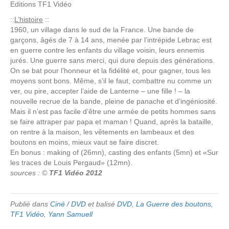
Editions
TF1 Vidéo
::
L’histoire
::
1960, un village dans le sud de la France. Une bande de
garçons, âgés de 7 à 14 ans, menée par l’intrépide Lebrac est
en guerre contre les enfants du village voisin, leurs ennemis
jurés. Une guerre sans merci, qui dure depuis des générations.
On se bat pour l’honneur et la fidélité et, pour gagner, tous les
moyens sont bons. Même, s’il le faut, combattre nu comme un
ver, ou pire, accepter l’aide de Lanterne – une fille ! – la
nouvelle recrue de la bande, pleine de panache et d’ingéniosité.
Mais il n’est pas facile d’être une armée de petits hommes sans
se faire attraper par papa et maman ! Quand, après la bataille,
on rentre à la maison, les vêtements en lambeaux et des
boutons en moins, mieux vaut se faire discret.
En bonus : making of (26mn), casting des enfants (5mn) et «Sur
les traces de Louis Pergaud» (12mn).
sources : ©
TF1 Vidéo 2012
Publié dans
Ciné / DVD
et balisé
DVD
,
La Guerre des boutons
,
TF1 Vidéo
,
Yann Samuell