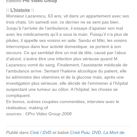
Editions
Pro Video Group
::
L’histoire
::
Monsieur Lazarescu, 63 ans, vit dans un appartement avec ses
trois chats. Un samedi soir, ce dernier ne se sent pas bien.
Jusqu’à l’arrivée de l’ambulance, il essaye d’apaiser son mal
avec les médicaments qu’il a sous la main. Puisqu’il n’a plus de
pilules, il appelle ses voisins en aide. Sandu et Miki, les voisins
interrompus dans leur activité domestique, se portent à son
secours. Ce qui semblait être un mal de tête, causé par l’abus
d’alcool, s’avère être une infection plus sérieuse quand M.
Lazarescu vomit du sang. Finalement, l’assistante médicale de
l’ambulance arrive. Sentant l’haleine alcoolique du patient, elle
lui administre des vitamines et de la glucose mais, après une
investigation plus sérieuse, elle décide de l’emmener à l’hôpital
suspectant une tumeur au côlon. A l’hôpital, les choses se
compliquent.
En bonus, scènes coupées commentées, interview avec le
réalisateur, making-of
sources : ©Pro Video Group 2008
Publié dans
Ciné / DVD
et balisé
Cristi Puiu
,
DVD
,
La Mort de