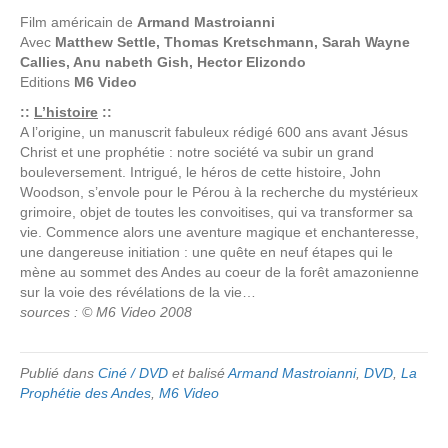
Film américain de
Armand Mastroianni
Avec
Matthew Settle, Thomas Kretschmann, Sarah Wayne
Callies, Anu nabeth Gish, Hector Elizondo
Editions
M6 Video
::
L’histoire
::
A l’origine, un manuscrit fabuleux rédigé 600 ans avant Jésus
Christ et une prophétie : notre société va subir un grand
bouleversement. Intrigué, le héros de cette histoire, John
Woodson, s’envole pour le Pérou à la recherche du mystérieux
grimoire, objet de toutes les convoitises, qui va transformer sa
vie. Commence alors une aventure magique et enchanteresse,
une dangereuse initiation : une quête en neuf étapes qui le
mène au sommet des Andes au coeur de la forêt amazonienne
sur la voie des révélations de la vie…
sources : © M6 Video 2008
Publié dans
Ciné / DVD
et balisé
Armand Mastroianni
,
DVD
,
La
Prophétie des Andes
,
M6 Video