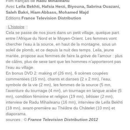
Film français de
Radu Mihaileanu
Avec
Leïla Bekhti, Hafsia Herzi, Biyouna, Sabrina Ouazani,
Saleh Bakri, Hiam Abbass, Mohamed Majd
Editions
France Television Distribution
::
L’histoire
::
Cela se passe de nos jours dans un petit village, quelque part
entre l’Afrique du Nord et le Moyen-Orient. Les femmes vont
chercher l’eau à la source, en haut de la montagne, sous un
soleil de plomb, et ce depuis la nuit des temps. Leila, jeune
mariée, propose aux femmes de faire la grève de l’amour : plus
de câlins, plus de sexe tant que les hommes n’apporteront pas
l’eau au village.
En bonus DVD 2: making of (26 mn), 6 scènes coupées
commentées (15 mn), chants et danses (2 x 2 mn), l’eau,
symbole de la vie (2 mn), les femmes de la source (5 mn,
l’aventure du tournage (4 mn), un tournage en langue arabe (5
mn), condition féminine et religion (19 mn), bêtisier (2 mn),
interview de Radu Mihaileanu (16 mn), interview de Leïla Bekhti
(18 mn), avant-première au Théâtre du Châtelet (10 mn) et
diaporama.
sources : ©
France Television Distribution 2012