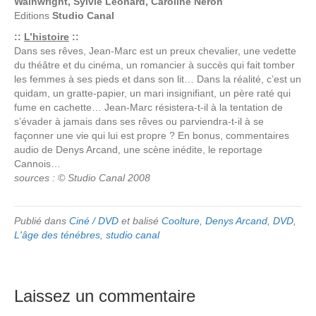
Wainwright, Sylvie Léonard, Caroline Neron
Editions
Studio Canal
::
L’histoire
::
Dans ses rêves, Jean-Marc est un preux chevalier, une vedette
du théâtre et du cinéma, un romancier à succès qui fait tomber
les femmes à ses pieds et dans son lit… Dans la réalité, c’est un
quidam, un gratte-papier, un mari insignifiant, un père raté qui
fume en cachette… Jean-Marc résistera-t-il à la tentation de
s’évader à jamais dans ses rêves ou parviendra-t-il à se
façonner une vie qui lui est propre ? En bonus, commentaires
audio de Denys Arcand, une scène inédite, le reportage
Cannois…
sources : © Studio Canal 2008
Publié dans
Ciné / DVD
et balisé
Coolture
,
Denys Arcand
,
DVD
,
L'âge des ténébres
,
studio canal
Laissez un commentaire