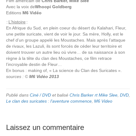
Film américain de
Chris Barker, Mike Slee
Avec la voix de
Whoopi Goldberg
Editions
M6 Vidéo
::
L’histoire
::
En Afrique du Sud, en plein coeur du désert du Kalahari, Fleur,
une petite suricate, vient de voir le jour. Sa mère, Holly, est le
chef d’un groupe appelé les Moustaches. Mais après l’attaque
de rivaux, les Lazuli, ils sont forcés de céder leur territoire et
doivent trouver un autre lieu où vivre… de sa naissance à son
règne à la tête du clan des Moustaches, ce film retrace
l’incroyable destin de Fleur…
En bonus : making of, « La science du Clan des Suricates ».
sources : ©
M6 Vidéo 2013
Publié dans
Ciné / DVD
et balisé
Chris Barker rt Mike Slee
,
DVD
,
Le clan des suricates : l'aventure commence
,
M6 Video
Laissez un commentaire