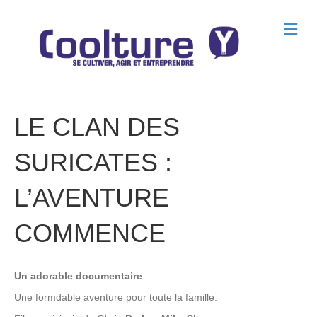
M
e
n
u
LE CLAN DES
SURICATES :
L’AVENTURE
COMMENCE
Un adorable documentaire
Une formdable aventure pour toute la famille.