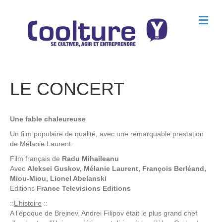
M
e
n
u
LE CONCERT
Une fable chaleureuse
Un film populaire de qualité, avec une remarquable prestation
de Mélanie Laurent.
Film français de
Radu Mihaileanu
Avec
Aleksei Guskov, Mélanie Laurent, François Berléand,
Miou-Miou, Lionel Abelanski
Editions
France Televisions Editions
::
L’histoire
::
A l’époque de Brejnev, Andrei Filipov était le plus grand chef