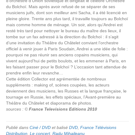
d’orchestre d’Union soviétique et dirigeait le célèbre Orchestre
du Bolchoï. Mais après avoir refusé de se séparer de ses
musiciens juifs, dont son meilleur ami Sacha, il a été licencié en
pleine gloire. Trente ans plus tard, il travaille toujours au Bolchoï
mais comme homme de ménage. Un soir, alors qu’Andrei est
resté très tard pour nettoyer le bureau du maître des lieux, il
tombe sur un fax adressé à la direction du Bolchoï : il s’agit
d’une invitation du Théâtre du Châtelet conviant l’orchestre
officiel à venir jouer à Paris Soudain, Andrei a une idée de folie :
pourquoi ne pas réunir ses anciens copains musiciens, qui
vivent aujourd’hui de petits boulots, et les emmener à Paris, en
les faisant passer pour le Bolchoï ? L’occasion tant attendue de
prendre enfin leur revanche…
Cette édition Collector est agrémentée de nombreux
suppléments : making of, scènes coupées, les acteurs
deviennent des musiciens, les Russes et la langue française, le
tournage en Russie, les effets spéciaux, l’Avant-première au
Théâtre du Châtelet et diaporama de photos.
sources : ©
France Televisions Editions 2010
Publié dans
Ciné / DVD
et balisé
DVD
,
France Télévisions
Distribution
,
Le concert
,
Radu Mihaileanu