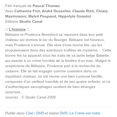
Film français de
Pascal Thomas
Avec
Catherine Frot, André Dussolier, Claude Rich, Chiara
Mastroianni, Melvil Poupaud, Hippolyte Girardot
Editions
Studio Canal
::
L’histoire
::
Bélisaire et Prudence Beresford se reposent dans leur petit
château qui domine le lac du Bourget. Belisaire est heureux,
mais Prudence s’ennuie. Elle rêve d’une bonne fée, qui les
propulseraient dans des aventures truffées de mystères… Cette
bonne fée lui apparaît sous les traits de sa tante belge Babette,
qui assiste à un crime horrible de la fenêtre d’un train. Malgré le
scepticisme de Bélisaire, Prudence part à la recherche du
cadavre. Elle se fait engager comme cuisinière dans un
inquiétant chateau, où est réunie une bien curieuse famille,
composée d’un vieillard irascible et de ses quatre enfants, et où
d’authentiques sarcophages recèlent de bien étranges
surprises…
sources : © Studio Canal 2009
Publié dans
Ciné / DVD
et balisé
DVD
,
Le Crime est notre