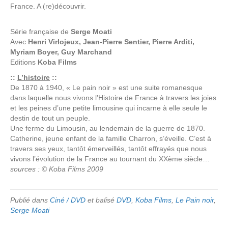
France. A (re)découvrir.
Série française de
Serge Moati
Avec
Henri Virlojeux, Jean-Pierre Sentier, Pierre Arditi,
Myriam Boyer, Guy Marchand
Editions
Koba Films
::
L’histoire
::
De 1870 à 1940, « Le pain noir » est une suite romanesque
dans laquelle nous vivons l’Histoire de France à travers les joies
et les peines d’une petite limousine qui incarne à elle seule le
destin de tout un peuple.
Une ferme du Limousin, au lendemain de la guerre de 1870.
Catherine, jeune enfant de la famille Charron, s’éveille. C’est à
travers ses yeux, tantôt émerveillés, tantôt effrayés que nous
vivons l’évolution de la France au tournant du XXème siècle…
sources : © Koba Films 2009
Publié dans
Ciné / DVD
et balisé
DVD
,
Koba Films
,
Le Pain noir
,
Serge Moati