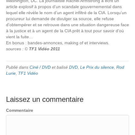
Washington, DC. La journaliste Rachel Armstrong a écrit un
article explosif à propos d’un scandale gouvernemental dans
lequel elle révèle le nom d’un agent infiltré de la CIA. Lorsqu’un
procureur lui demande de divulger sa source, elle refuse
d’obtempérer et se retrouve dans une situation dangereuse face
à la justice et à un agent de la CIA prêt à tout pour savoir d’où
vient la fuite…
En bonus : bandes-annonces, making of et interviews.
sources : ©
TF1 Vidéo 2011
Publié dans
Ciné / DVD
et balisé
DVD
,
Le Prix du silence
,
Rod
Lurie
,
TF1 Vidéo
Laissez un commentaire
Commentaire