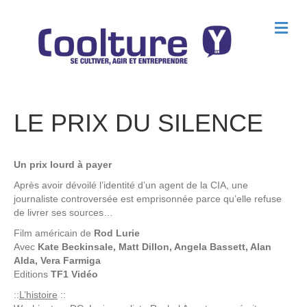
M
e
n
u
LE PRIX DU SILENCE
Un prix lourd à payer
Après avoir dévoilé l’identité d’un agent de la CIA, une
journaliste controversée est emprisonnée parce qu’elle refuse
de livrer ses sources…
Film américain de
Rod Lurie
Avec
Kate Beckinsale, Matt Dillon, Angela Bassett, Alan
Alda, Vera Farmiga
Editions
TF1 Vidéo
::
L’histoire
::