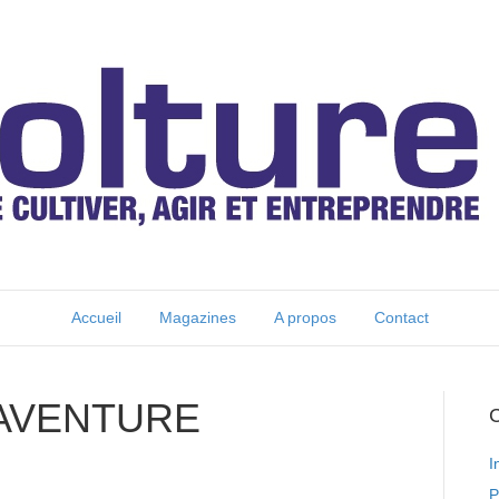
Accueil
Magazines
A propos
Contact
’AVENTURE
C
I
P