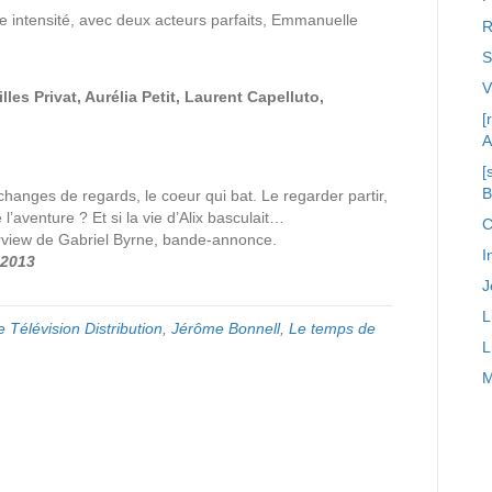
re intensité, avec deux acteurs parfaits, Emmanuelle
R
S
es Privat, Aurélia Petit, Laurent Capelluto,
[
A
[
hanges de regards, le coeur qui bat. Le regarder partir,
 l’aventure ? Et si la vie d’Alix basculait…
C
erview de Gabriel Byrne, bande-annonce.
I
 2013
J
L
 Télévision Distribution
,
Jérôme Bonnell
,
Le temps de
L
M