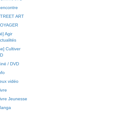
encontre
TREET ART
VOYAGER
ré] Agir
ctualités
se] Cultiver
BD
iné / DVD
nfo
eux vidéo
ivre
ivre Jeunesse
anga