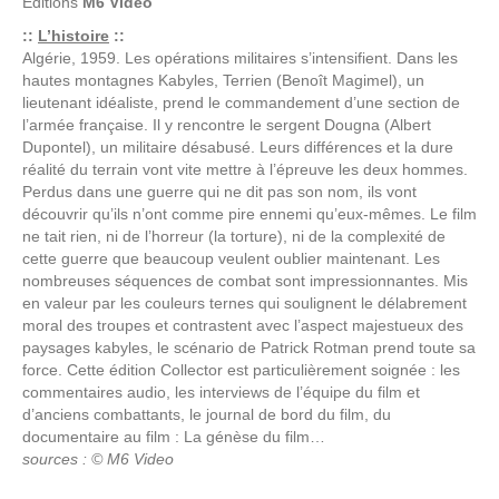
Editions
M6 Video
::
L’histoire
::
Algérie, 1959. Les opérations militaires s’intensifient. Dans les
hautes montagnes Kabyles, Terrien (Benoît Magimel), un
lieutenant idéaliste, prend le commandement d’une section de
l’armée française. Il y rencontre le sergent Dougna (Albert
Dupontel), un militaire désabusé. Leurs différences et la dure
réalité du terrain vont vite mettre à l’épreuve les deux hommes.
Perdus dans une guerre qui ne dit pas son nom, ils vont
découvrir qu’ils n’ont comme pire ennemi qu’eux-mêmes. Le film
ne tait rien, ni de l’horreur (la torture), ni de la complexité de
cette guerre que beaucoup veulent oublier maintenant. Les
nombreuses séquences de combat sont impressionnantes. Mis
en valeur par les couleurs ternes qui soulignent le délabrement
moral des troupes et contrastent avec l’aspect majestueux des
paysages kabyles, le scénario de Patrick Rotman prend toute sa
force. Cette édition Collector est particulièrement soignée : les
commentaires audio, les interviews de l’équipe du film et
d’anciens combattants, le journal de bord du film, du
documentaire au film : La génèse du film…
sources : © M6 Video