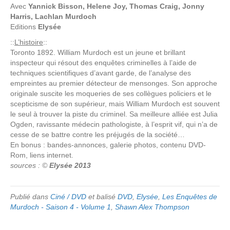
Avec
Yannick Bisson, Helene Joy, Thomas Craig, Jonny
Harris, Lachlan Murdoch
Editions
Elysée
::
L’histoire
::
Toronto 1892. William Murdoch est un jeune et brillant
inspecteur qui résout des enquêtes criminelles à l’aide de
techniques scientifiques d’avant garde, de l’analyse des
empreintes au premier détecteur de mensonges. Son approche
originale suscite les moqueries de ses collègues policiers et le
scepticisme de son supérieur, mais William Murdoch est souvent
le seul à trouver la piste du criminel. Sa meilleure alliée est Julia
Ogden, ravissante médecin pathologiste, à l’esprit vif, qui n’a de
cesse de se battre contre les préjugés de la société…
En bonus : bandes-annonces, galerie photos, contenu DVD-
Rom, liens internet.
sources : ©
Elysée 2013
Publié dans
Ciné / DVD
et balisé
DVD
,
Elysée
,
Les Enquêtes de
Murdoch - Saison 4 - Volume 1
,
Shawn Alex Thompson