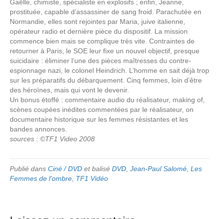
Gaëlle, chimiste, spécialiste en explosifs ; enfin, Jeanne,
prostituée, capable d’assassiner de sang froid. Parachutée en
Normandie, elles sont rejointes par Maria, juive italienne,
opérateur radio et dernière pièce du dispositif. La mission
commence bien mais se complique très vite. Contraintes de
retourner à Paris, le SOE leur fixe un nouvel objectif, presque
suicidaire : éliminer l’une des pièces maîtresses du contre-
espionnage nazi, le colonel Heindrich. L’homme en sait déjà trop
sur les préparatifs du débarquement. Cinq femmes, loin d’être
des héroïnes, mais qui vont le devenir.
Un bonus étoffé : commentaire audio du réalisateur, making of,
scènes coupées inédites commentées par le réalisateur, on
documentaire historique sur les femmes résistantes et les
bandes annonces.
sources : ©TF1 Video 2008
Publié dans
Ciné / DVD
et balisé
DVD
,
Jean-Paul Salomé
,
Les
Femmes de l'ombre
,
TF1 Vidéo