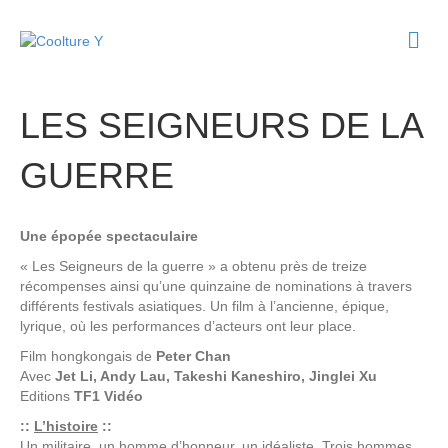
M
e
n
u
LES SEIGNEURS DE LA
GUERRE
Une épopée spectaculaire
« Les Seigneurs de la guerre » a obtenu près de treize
récompenses ainsi qu’une quinzaine de nominations à travers
différents festivals asiatiques. Un film à l’ancienne, épique,
lyrique, où les performances d’acteurs ont leur place.
Film hongkongais de
Peter Chan
Avec
Jet Li, Andy Lau, Takeshi Kaneshiro, Jinglei Xu
Editions
TF1 Vidéo
::
L’histoire
::
Un militaire, un homme d’honneur, un idéaliste. Trois hommes