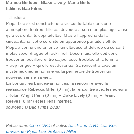
Monica Bellucci, Blake Lively, Maria Bello
Editions
Bac Films
::
L’histoire
::
Pippa Lee s’est construite une vie confortable dans une
atmosphère feutrée. Elle est dévouée à son mari plus âgé, ainsi
qu’à ses enfants déjà adultes. Mais à l’approche de la
cinquantaine, cette sérénité en apparence parfaite s’effrite.
Pippa a connu une enfance tumultueuse et délurée où se sont
mêlés sexe, drogue et rock’n’roll. Désormais, elle doit donc
trouver un équilibre entre sa jeunesse troublée et la femme
« trop rangée » qu’elle est devenue. Sa rencontre avec un
mystérieux jeune homme va lui permettre de trouver un
nouveau sens à sa vie…
En bonus : les bandes-annonces, la rencontre avec la
réalisatrice Rebecca Miller (9 mn), la rencontre avec les acteurs
: Robin Wright Penn (8 mn) – Blake Lively (8 mn) – Keanu
Reeves (8 mn) et les liens internet.
sources : ©
Bac Films 2010
Publié dans
Ciné / DVD
et balisé
Bac Films
,
DVD
,
Les Vies
privées de Pippa Lee
,
Rebecca Miller