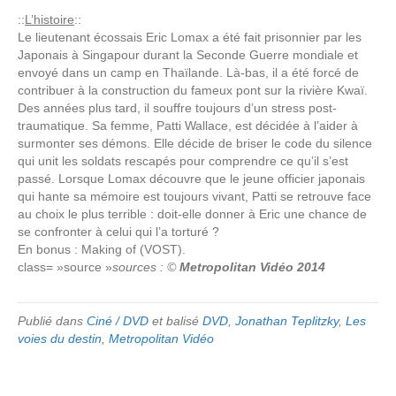
::
L’histoire
::
Le lieutenant écossais Eric Lomax a été fait prisonnier par les
Japonais à Singapour durant la Seconde Guerre mondiale et
envoyé dans un camp en Thaïlande. Là-bas, il a été forcé de
contribuer à la construction du fameux pont sur la rivière Kwaï.
Des années plus tard, il souffre toujours d’un stress post-
traumatique. Sa femme, Patti Wallace, est décidée à l’aider à
surmonter ses démons. Elle décide de briser le code du silence
qui unit les soldats rescapés pour comprendre ce qu’il s’est
passé. Lorsque Lomax découvre que le jeune officier japonais
qui hante sa mémoire est toujours vivant, Patti se retrouve face
au choix le plus terrible : doit-elle donner à Eric une chance de
se confronter à celui qui l’a torturé ?
En bonus : Making of (VOST).
class= »source »
sources : ©
Metropolitan Vidéo 2014
Publié dans
Ciné / DVD
et balisé
DVD
,
Jonathan Teplitzky
,
Les
voies du destin
,
Metropolitan Vidéo