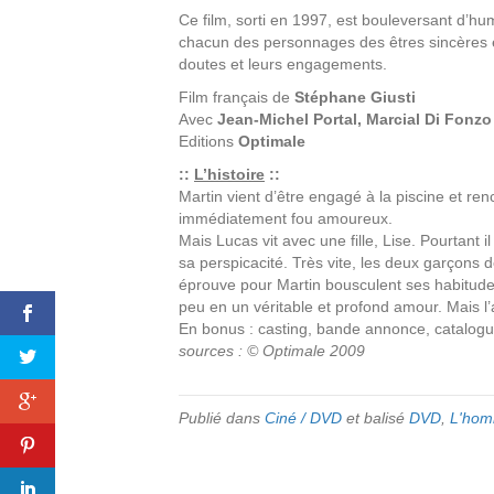
Ce film, sorti en 1997, est bouleversant d’humo
chacun des personnages des êtres sincères et 
doutes et leurs engagements.
Film français de
Stéphane Giusti
Avec
Jean-Michel Portal, Marcial Di Fonzo
Editions
Optimale
::
L’histoire
::
Martin vient d’être engagé à la piscine et re
immédiatement fou amoureux.
Mais Lucas vit avec une fille, Lise. Pourtant i
sa perspicacité. Très vite, les deux garçons
éprouve pour Martin bousculent ses habitudes
peu en un véritable et profond amour. Mais l
En bonus : casting, bande annonce, catalogu
sources : © Optimale 2009
Publié dans
Ciné / DVD
et balisé
DVD
,
L'hom