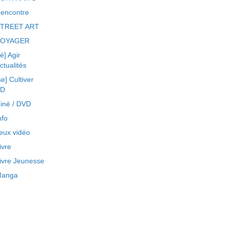
encontre
TREET ART
VOYAGER
ré] Agir
ctualités
se] Cultiver
BD
iné / DVD
nfo
eux vidéo
ivre
ivre Jeunesse
anga