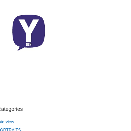
atégories
nterview
ORTRAITS