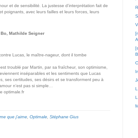
ur et de sensibilité. La justesse d’interprétation fait de
R
poignants, avec leurs failles et leurs forces, leurs
S
 Bo, Mathilde Seigner
[
A
[
ncontre Lucas, le maître-nageur, dont il tombe
C
l est troublé par Martin, par sa fraîcheur, son optimisme,
I
 deviennent inséparables et les sentiments que Lucas
, ses certitudes, ses désirs et se transforment peu à
J
’amour n’est pas si simple…
L
e optimale.fr
L
M
me que j'aime
,
Optimale
,
Stéphane Gius