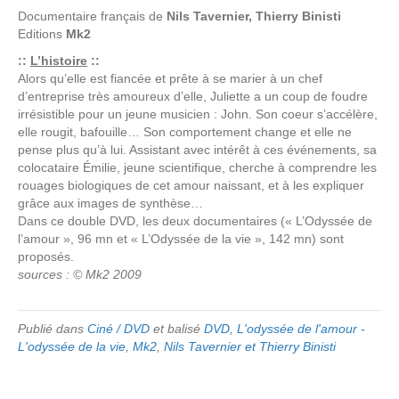
Documentaire français de
Nils Tavernier, Thierry Binisti
Editions
Mk2
::
L’histoire
::
Alors qu’elle est fiancée et prête à se marier à un chef
d’entreprise très amoureux d’elle, Juliette a un coup de foudre
irrésistible pour un jeune musicien : John. Son coeur s’accélère,
elle rougit, bafouille… Son comportement change et elle ne
pense plus qu’à lui. Assistant avec intérêt à ces événements, sa
colocataire Émilie, jeune scientifique, cherche à comprendre les
rouages biologiques de cet amour naissant, et à les expliquer
grâce aux images de synthèse…
Dans ce double DVD, les deux documentaires (« L’Odyssée de
l’amour », 96 mn et « L’Odyssée de la vie », 142 mn) sont
proposés.
sources : © Mk2 2009
Publié dans
Ciné / DVD
et balisé
DVD
,
L'odyssée de l'amour -
L'odyssée de la vie
,
Mk2
,
Nils Tavernier et Thierry Binisti