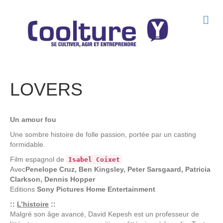
M
e
n
u
LOVERS
Un amour fou
Une sombre histoire de folle passion, portée par un casting
formidable.
Film espagnol de
Isabel Coixet
Avec
Penelope Cruz, Ben Kingsley, Peter Sarsgaard, Patricia
Clarkson, Dennis Hopper
Editions
Sony Pictures Home Entertainment
::
L’histoire
::
Malgré son âge avancé, David Kepesh est un professeur de